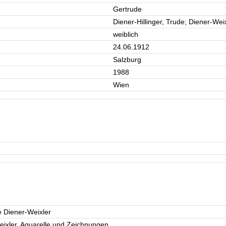
Gertrude
Diener-Hillinger, Trude; Diener-Wei
weiblich
24.06.1912
Salzburg
1988
Wien
 Diener-Weixler
ixler. Aquarelle und Zeichnungen