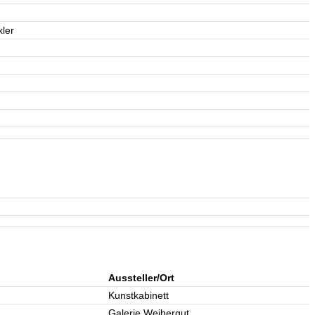
xler
Aussteller/Ort
Kunstkabinett
Galerie Weihergut