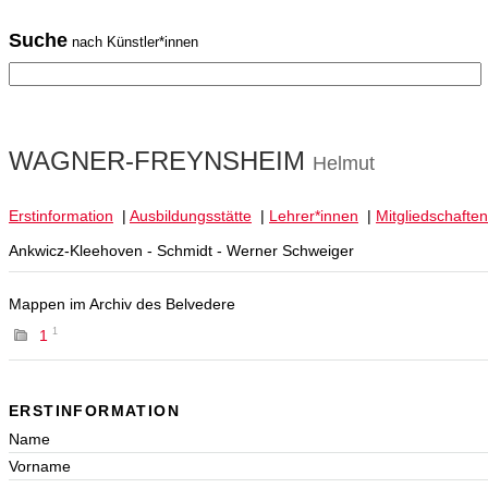
Suche
nach Künstler*innen
WAGNER-FREYNSHEIM
Helmut
Erstinformation
|
Ausbildungsstätte
|
Lehrer*innen
|
Mitgliedschaften
Ankwicz-Kleehoven - Schmidt - Werner Schweiger
Mappen im Archiv des Belvedere
1
1
ERSTINFORMATION
Name
Vorname