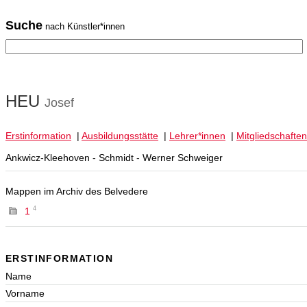
Suche
nach Künstler*innen
HEU
Josef
Erstinformation
|
Ausbildungsstätte
|
Lehrer*innen
|
Mitgliedschaften
Ankwicz-Kleehoven - Schmidt - Werner Schweiger
Mappen im Archiv des Belvedere
4
1
ERSTINFORMATION
Name
Vorname