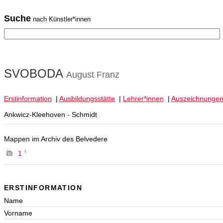
Suche
nach Künstler*innen
SVOBODA
August Franz
Erstinformation
|
Ausbildungsstätte
|
Lehrer*innen
|
Auszeichnunge
Ankwicz-Kleehoven - Schmidt
Mappen im Archiv des Belvedere
4
1
ERSTINFORMATION
Name
Vorname