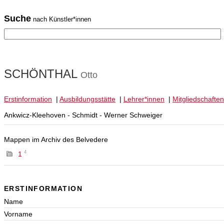
Suche
nach Künstler*innen
SCHÖNTHAL
Otto
Erstinformation
|
Ausbildungsstätte
|
Lehrer*innen
|
Mitgliedschaften
Ankwicz-Kleehoven - Schmidt - Werner Schweiger
Mappen im Archiv des Belvedere
4
1
ERSTINFORMATION
Name
Vorname