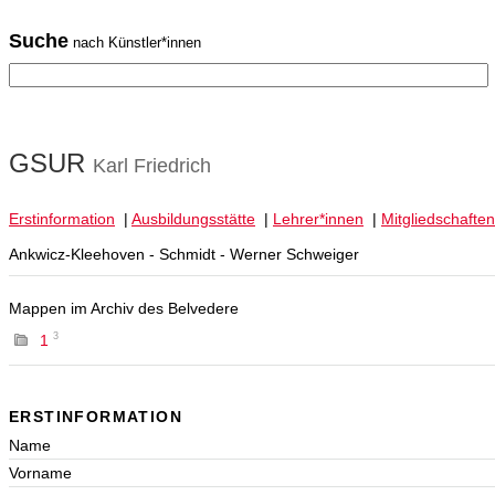
Suche
nach Künstler*innen
GSUR
Karl Friedrich
Erstinformation
|
Ausbildungsstätte
|
Lehrer*innen
|
Mitgliedschaften
Ankwicz-Kleehoven - Schmidt - Werner Schweiger
Mappen im Archiv des Belvedere
3
1
ERSTINFORMATION
Name
Vorname