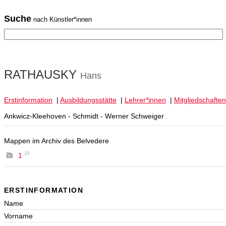
Suche
nach Künstler*innen
RATHAUSKY
Hans
Erstinformation
|
Ausbildungsstätte
|
Lehrer*innen
|
Mitgliedschaften
Ankwicz-Kleehoven - Schmidt - Werner Schweiger
Mappen im Archiv des Belvedere
10
1
ERSTINFORMATION
Name
Vorname