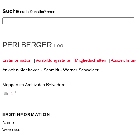
Suche
nach Künstler*innen
PERLBERGER
Leo
Erstinformation
|
Ausbildungsstätte
|
Mitgliedschaften
|
Auszeichnun
Ankwicz-Kleehoven - Schmidt - Werner Schweiger
Mappen im Archiv des Belvedere
4
1
ERSTINFORMATION
Name
Vorname