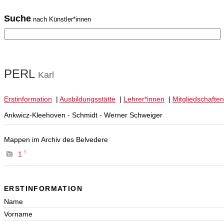
Suche
nach Künstler*innen
PERL
Karl
Erstinformation
|
Ausbildungsstätte
|
Lehrer*innen
|
Mitgliedschaften
Ankwicz-Kleehoven - Schmidt - Werner Schweiger
Mappen im Archiv des Belvedere
5
1
ERSTINFORMATION
Name
Vorname