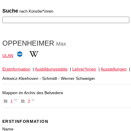
Suche
nach Künstler*innen
OPPENHEIMER
Max
ULAN
Erstinformation
|
Ausbildungsstätte
|
Lehrer*innen
|
Ausstellungen
Ankwicz-Kleehoven - Schmidt - Werner Schweiger
Mappen im Archiv des Belvedere
58
33
1
2
ERSTINFORMATION
Name