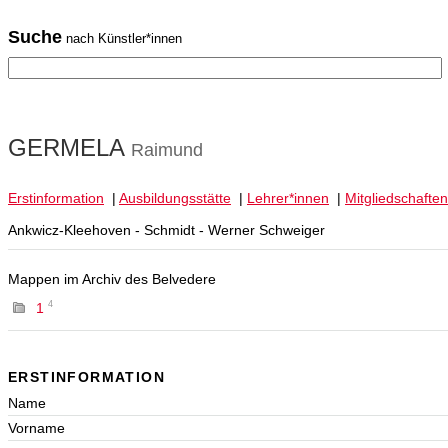
Suche
nach Künstler*innen
GERMELA
Raimund
Erstinformation
|
Ausbildungsstätte
|
Lehrer*innen
|
Mitgliedschaften
Ankwicz-Kleehoven - Schmidt - Werner Schweiger
Mappen im Archiv des Belvedere
4
1
ERSTINFORMATION
Name
Vorname