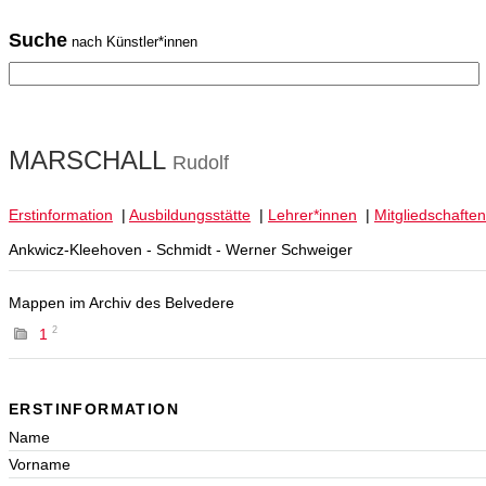
Suche
nach Künstler*innen
MARSCHALL
Rudolf
Erstinformation
|
Ausbildungsstätte
|
Lehrer*innen
|
Mitgliedschaften
Ankwicz-Kleehoven - Schmidt - Werner Schweiger
Mappen im Archiv des Belvedere
2
1
ERSTINFORMATION
Name
Vorname