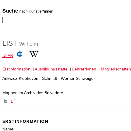
Suche
nach Künstler*innen
LIST
Wilhelm
ULAN
Erstinformation
|
Ausbildungsstätte
|
Lehrer*innen
|
Mitgliedschaften
Ankwicz-Kleehoven - Schmidt - Werner Schweiger
Mappen im Archiv des Belvedere
9
1
ERSTINFORMATION
Name