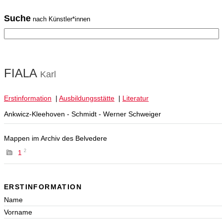
Suche
nach Künstler*innen
FIALA
Karl
Erstinformation
|
Ausbildungsstätte
|
Literatur
Ankwicz-Kleehoven - Schmidt - Werner Schweiger
Mappen im Archiv des Belvedere
2
1
ERSTINFORMATION
Name
Vorname